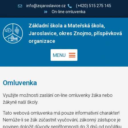
info@zsjaroslavice.cz
(+420) 515 275 145
On-line omluvenka
Základní škola a Mateřská škola,
Jaroslavice, okres Znojmo, příspěvková
organizace
Omluvenka
Využijte možnosti zaslání on-line omluvenky žáka nebo
žákyně naší školy.
Tato webová omluvenka má pouze informativní charakter!
Nemůže-li se žák zúčastnit vyučování, zákonný zástupce je
povinen doložit důvody nepřítomnosti do 3 dnů od počátku