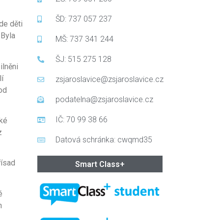
ŠD: 737 057 237
de děti
 Byla
MŠ: 737 341 244
ŠJ: 515 275 128
ilněni
í
zsjaroslavice@zsjaroslavice.cz
pod
podatelna@zsjaroslavice.cz
IČ: 70 99 38 66
lké
z
Datová schránka: cwqmd35
řísad
Smart Class+
é
h