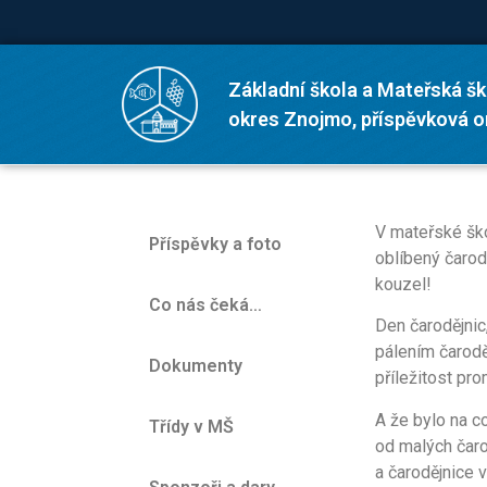
Základní škola a Mateřská šk
okres Znojmo, příspěvková 
V mateřské ško
Příspěvky a foto
oblíbený čarod
kouzel!
Co nás čeká…
Den čarodějnic,
pálením čaroděj
Dokumenty
příležitost pr
A že bylo na c
Třídy v MŠ
od malých čaro
a čarodějnice 