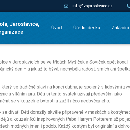
info@zsjaroslavice.cz
ola, Jaroslavice,
Úvod
Úřední deska
Základní
organizace
lce v Jaroslavicích se ve třídách Myšiček a Soviček opět konal
ějnický den – a jak už to bývá, nechyběla radost, smích ani špetk
 který se tradičně slaví na konci dubna, je spojený s lidovými zvy
nic a vítáním jara. Děti si tento svátek užívají především jako
oměnit se v kouzelné bytosti a zažít něco neobyčejného.
o se dívat! Děti dorazily skvěle připravené v maskách a kostýme
dějů a kouzelníků inspirovaných třeba Harrym Potterem až po je
všech možných jmen i podob. Každý kostým byl originální a doh