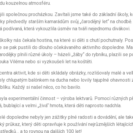
vdu kouzelnou atmosféru.
ili společnou procházkou. Zavítali jsme také do základní školy, k
y předvedly starším kamarádům svůj „čarodějný let“ na chodbě.
lá podívaná, která vykouzlila úsměv na tváři nejednomu divákovi.
kolky nás čekala hostina, na které si děti s chutí pochutnaly. Pos
 se pak pustili do dlouho očekávaného aktivního dopoledne. Mal
rodějky plnili různé úkoly – házeli „žáby“ do rybníku, plazili se 
uka Viléma nebo si vyzkoušeli let na koštěti.
entra aktivit, kde si děti skládaly obrázky, rozlišovaly malé a ve
lely chlupatým balónkem na ducha nebo lovily tajuplné ohavnosti 
líku. Každý si našel něco, co ho bavilo.
byla experimentální činnost – výroba lektvarů. Pomocí různých p
, bublající a velmi „živá“ hmota, která děti naprosto nadchla.
é dopoledne nebyly jen zážitky plné radosti a dovádění, ale tak
ký průkaz, který děti opravňuje k používání nejrůznějších létajícíc
středků… a to rovnou na dalších 100 let!