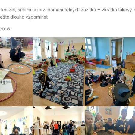
ý kouzel, smíchu a nezapomenutelných zážitků – zkrátka takový, 
ještě dlouho vzpomínat.
áčková