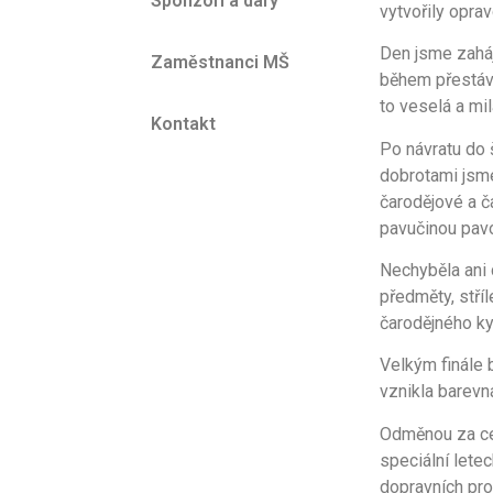
Sponzoři a dary
vytvořily opra
Den jsme zaháj
Zaměstnanci MŠ
během přestávk
to veselá a mi
Kontakt
Po návratu do š
dobrotami jsme
čarodějové a ča
pavučinou pavo
Nechyběla ani c
předměty, stří
čarodějného kyb
Velkým finále 
vznikla barevná
Odměnou za cel
speciální letec
dopravních pro