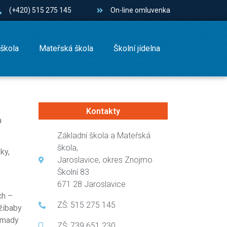
(+420) 515 275 145
On-line omluvenka
 škola
Mateřská škola
Školní jídelna
Kontakty
a
Základní škola a Mateřská
škola,
ky,
Jaroslavice, okres Znojmo
Školní 83
671 28 Jaroslavice
ch –
ZŠ: 515 275 145
žibaby
romady
ZŠ: 739 651 230