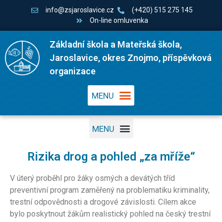
info@zsjaroslavice.cz
(+420) 515 275 145
On-line omluvenka
Základní škola a Mateřská škola,
Jaroslavice, okres Znojmo, příspěvková
organizace
Rizika drog a pohled „za mříže“
V úterý proběhl pro žáky osmých a devátých tříd
preventivní program zaměřený na problematiku kriminality,
trestní odpovědnosti a drogové závislosti. Cílem akce
bylo poskytnout žákům realistický pohled na český trestní