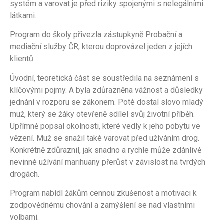
systém a varovat je před riziky spojenými s nelegálními
látkami.
Program do školy přivezla zástupkyně Probační a
mediační služby ČR, kterou doprovázel jeden z jejích
klientů.
Úvodní, teoretická část se soustředila na seznámení s
klíčovými pojmy. A byla zdůrazněna vážnost a důsledky
jednání v rozporu se zákonem. Poté dostal slovo mladý
muž, který se žáky otevřeně sdílel svůj životní příběh.
Upřímně popsal okolnosti, které vedly k jeho pobytu ve
vězení. Muž se snažil také varovat před užíváním drog.
Konkrétně zdůraznil, jak snadno a rychle může zdánlivě
nevinné užívání marihuany přerůst v závislost na tvrdých
drogách.
Program nabídl žákům cennou zkušenost a motivaci k
zodpovědnému chování a zamýšlení se nad vlastními
volbami.