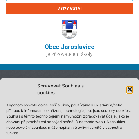
Zřizovatel
Obec Jaroslavice
je zřizovatelem školy
Spravovat Souhlas s
On-line omluvenka
cookies
Projekty školy
Bakalari.cz
Abychom poskytli co nejlepší služby, používáme k ukládání a/nebo
Prohlášení o přístupnosti
přístupu k informacím o zařízení, technologie jako jsou soubory cookies.
Souhlas s těmito technologiemi nám umožní zpracovávat údaje, jako je
Cookies
chování při procházení nebo jedinečná ID na tomto webu. Nesouhlas
nebo odvolání souhlasu může nepříznivě ovlivnit určité vlastnosti a
Archiv
funkce.