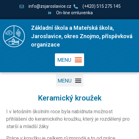
info@zsjaroslavice.cz
(+420) 515 275 145
On-line omluvenka
Základní škola a Mateřská škola,
Jaroslavice, okres Znojmo, příspěvková
organizace
Keramický kroužek
I v letošním školním roce byla nabídnuta možnost
přihlášení do keramického kroužku, který je rozdělený pro
starší a mladší žáky.
Práce v kroužku je celkem různorodá a to od práce