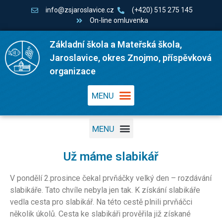
info@zsjaroslavice.cz
(+420) 515 275 145
On-line omluvenka
Základní škola a Mateřská škola,
Jaroslavice, okres Znojmo, příspěvková
organizace
Už máme slabikář
V pondělí 2.prosince čekal prvňáčky velký den – rozdávání
slabikáře. Tato chvíle nebyla jen tak. K získání slabikáře
vedla cesta pro slabikář. Na této cestě plnili prvňáčci
několik úkolů. Cesta ke slabikáři prověřila již získané