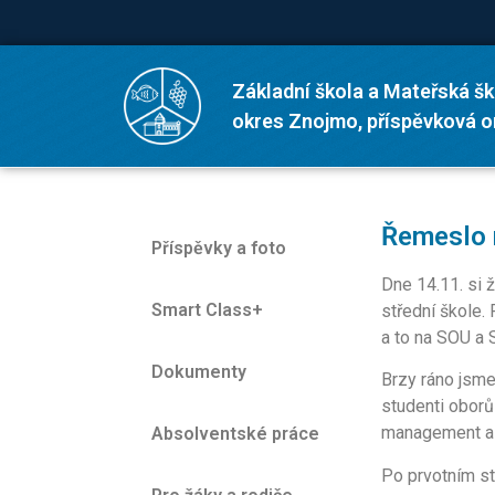
Základní škola a Mateřská šk
okres Znojmo, příspěvková 
Řemeslo 
Příspěvky a foto
Dne 14.11. si ž
Smart Class+
střední škole.
a to na SOU a
Dokumenty
Brzy ráno jsme
studenti oborů
management a 
Absolventské práce
Po prvotním st