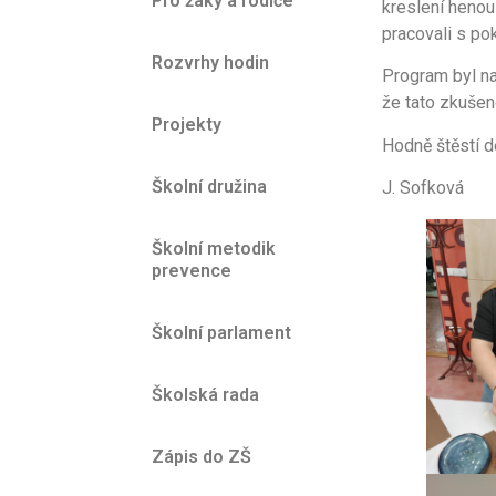
Pro žáky a rodiče
kreslení henou 
pracovali s pok
Rozvrhy hodin
Program byl n
že tato zkušen
Projekty
Hodně štěstí d
Školní družina
J. Sofková
Školní metodik
prevence
Školní parlament
Školská rada
Zápis do ZŠ