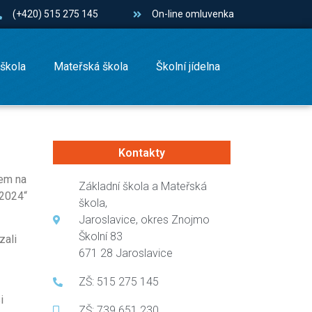
(+420) 515 275 145
On-line omluvenka
 škola
Mateřská škola
Školní jídelna
Kontakty
tem na
Základní škola a Mateřská
 2024“
škola,
Jaroslavice, okres Znojmo
Školní 83
zali
671 28 Jaroslavice
ZŠ: 515 275 145
i
ZŠ: 739 651 230