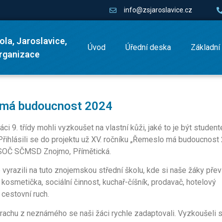
info@zsjaroslavice.cz
ola, Jaroslavice,
Úvod
Úřední deska
Základní
organizace
má budoucnost 2024
áci 9. třídy mohli vyzkoušet na vlastní kůži, jaké to je být studen
 Přihlásili se do projektu už XV. ročníku „Řemeslo má budoucnost
 SOČ SČMSD Znojmo, Přímětická.
 vyrazili na tuto znojemskou střední školu, kde si naše žáky přev
 kosmetička, sociální činnost, kuchař-číšník, prodavač, hotelový
cestovní ruch.
rachu z neznámého se naši žáci rychle zadaptovali. Vyzkoušeli s