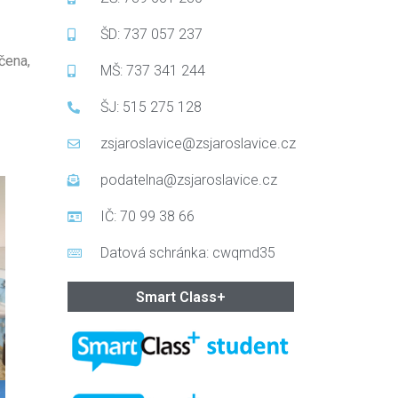
ŠD: 737 057 237
čena,
MŠ: 737 341 244
ŠJ: 515 275 128
zsjaroslavice@zsjaroslavice.cz
podatelna@zsjaroslavice.cz
IČ: 70 99 38 66
Datová schránka: cwqmd35
Smart Class+