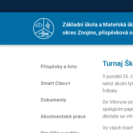
Základní škola a Mateřská šk
okres Znojmo, příspěvková 
Turnaj Šk
Příspěvky a foto
V pondělí 26. 
Smart Class+
němž školní tý
fotbalu.
Dokumenty
Do Vrbovce jsm
spalujícím pap
děvčata se vrh
Absolventské práce
Ve všech hrách