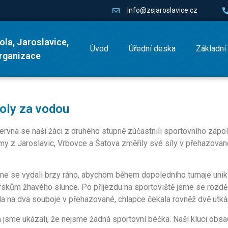
info@zsjaroslavice.cz
ola, Jaroslavice,
Úvod
Úřední deska
Základní
organizace
oly za vodou
června se naši žáci z druhého stupně zúčastnili sportovního zápol
my z Jaroslavic, Vrbovce a Šatova změřily své síly v přehazovan
e se vydali brzy ráno, abychom během dopoledního turnaje unikl
rskům žhavého slunce. Po příjezdu na sportoviště jsme se rozděli
la na dva souboje v přehazované, chlapce čekala rovněž dvě utkán
 jsme ukázali, že nejsme žádná sportovní béčka. Naši kluci obsad