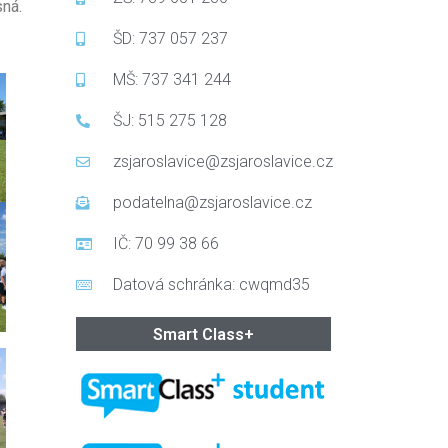
sná.
ŠD: 737 057 237
MŠ: 737 341 244
ŠJ: 515 275 128
zsjaroslavice@zsjaroslavice.cz
podatelna@zsjaroslavice.cz
IČ: 70 99 38 66
Datová schránka: cwqmd35
Smart Class+