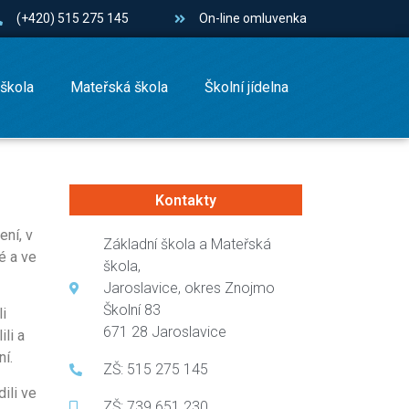
(+420) 515 275 145
On-line omluvenka
 škola
Mateřská škola
Školní jídelna
Kontakty
ení, v
Základní škola a Mateřská
é a ve
škola,
Jaroslavice, okres Znojmo
Školní 83
i
671 28 Jaroslavice
li a
í.
ZŠ: 515 275 145
ili ve
ZŠ: 739 651 230