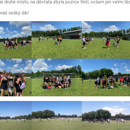
je druhé místo, na děvčata zbyla pozice třetí, ovšem jen velmi tě
náš veliký dík!