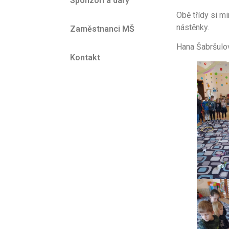
Sponzoři a dary
Obě třídy si mi
nástěnky.
Zaměstnanci MŠ
Hana Šabršul
Kontakt