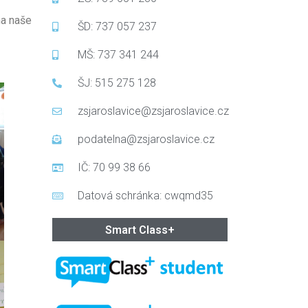
na naše
ŠD: 737 057 237
MŠ: 737 341 244
ŠJ: 515 275 128
zsjaroslavice@zsjaroslavice.cz
podatelna@zsjaroslavice.cz
IČ: 70 99 38 66
Datová schránka: cwqmd35
Smart Class+