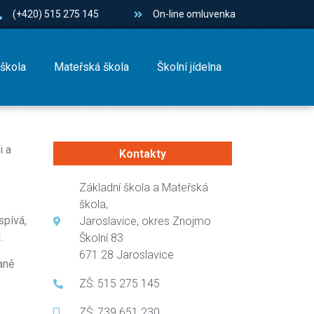
(+420) 515 275 145
On-line omluvenka
 škola
Mateřská škola
Školní jídelna
i a
Kontakty
Základní škola a Mateřská
škola,
spívá,
Jaroslavice, okres Znojmo
d.
Školní 83
671 28 Jaroslavice
aně
ZŠ: 515 275 145
ZŠ: 739 651 230