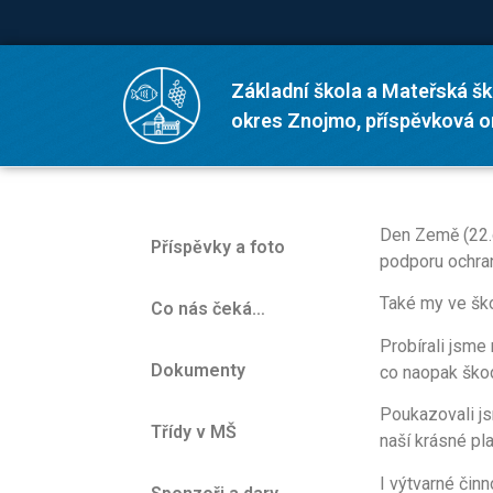
Základní škola a Mateřská šk
okres Znojmo, příspěvková 
Den Země (22.
Příspěvky a foto
podporu ochran
Také my ve ško
Co nás čeká…
Probírali jsme 
Dokumenty
co naopak škod
Poukazovali js
Třídy v MŠ
naší krásné pl
I výtvarné činn