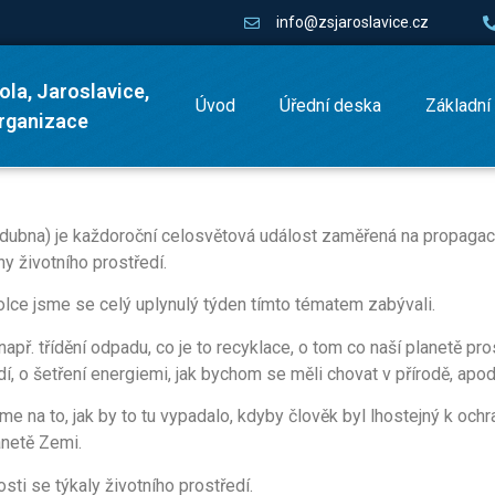
info@zsjaroslavice.cz
ola, Jaroslavice,
Úvod
Úřední deska
Základní
organizace
dubna) je každoroční celosvětová událost zaměřená na propagac
y životního prostředí.
lce jsme se celý uplynulý týden tímto tématem zabývali.
např. třídění odpadu, co je to recyklace, o tom co naší planetě pro
í, o šetření energiemi, jak bychom se měli chovat v přírodě, apo
me na to, jak by to tu vypadalo, kdyby člověk byl lhostejný k ochr
anetě Zemi.
osti se týkaly životního prostředí.